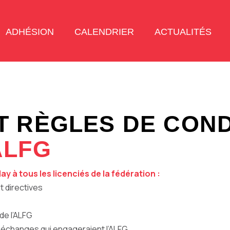
ADHÉSION
CALENDRIER
ACTUALITÉS
T
R
È
G
L
E
S
D
E
C
O
N
A
L
F
G
y à tous les licenciés de la fédération :
t directives
de l’ALFG
s échanges qui engageraient l’ALFG