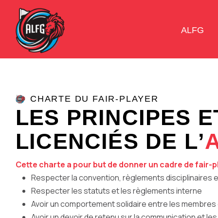
ALFG
CHARTE DU FAIR-PLAYER
L
E
S
P
R
I
N
C
I
P
E
S
E
L
I
C
E
N
C
I
É
S
D
E
L
’
Cette charte a pour but de donner un cadre de fair-pla
Respecter la convention, règlements disciplinaires e
Respecter les statuts et les règlements interne
Avoir un comportement solidaire entre les membres 
Avoir un devoir de retenu sur la communication et le