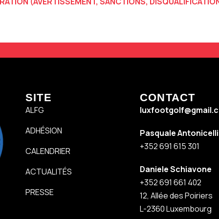
TRATION
(AVERTISSEMENT, SANCTIONS, DISQUALIFICATION
SITE
CONTACT
ALFG
luxfootgolf@gmail.
ADHÉSION
Pasquale Antonicell
+352 691 615 301
CALENDRIER
Daniele Schiavone
ACTUALITÉS
+352 691 661 402
PRESSE
12, Allée des Poiriers
L-2360 Luxembourg