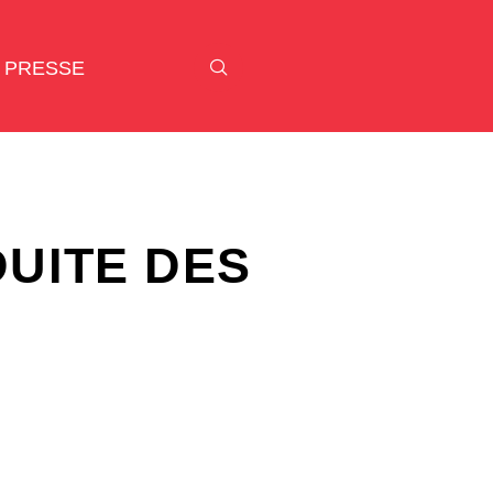
PRESSE
D
U
I
T
E
D
E
S